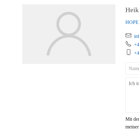
Heik
HOPE 
in
+4
+4
Mit de
meiner