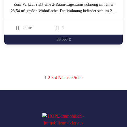
Zum Verkauf steht eine 2-Raum-Eigentumswohnung mit einer
23,54 m² großen Wohnfläche. Die Wohnung befindet sich im 2....
24 m²
1
58.500 €
Seitennummerierung
1
2
3
4
Nächste Seite
der
Beiträge