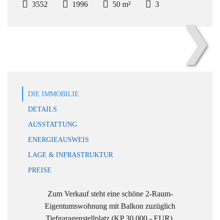
3552
1996
50 m²
3
❯
Objekt-Bild
DIE IMMOBILIE
DETAILS
AUSSTATTUNG
ENERGIEAUSWEIS
LAGE & INFRASTRUKTUR
PREISE
Zum Verkauf steht eine schöne 2-Raum-
Eigentumswohnung mit Balkon zuzüglich
Tiefgaragenstellplatz (KP 30.000,- EUR).