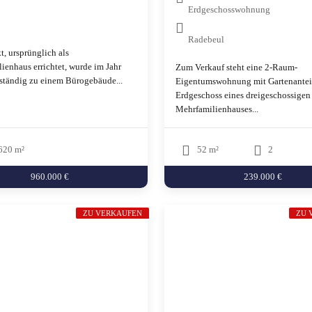
Erdgeschosswohnung
Radebeul
t, ursprünglich als
ienhaus errichtet, wurde im Jahr
Zum Verkauf steht eine 2-Raum-
ständig zu einem Bürogebäude...
Eigentumswohnung mit Gartenantei
Erdgeschoss eines dreigeschossigen
Mehrfamilienhauses...
620 m²
52 m²
2
960.000 €
239.000 €
ZU VERKAUFEN
ZU 