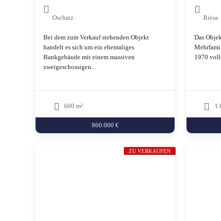
Oschatz
Riesa
Bei dem zum Verkauf stehenden Objekt
Das Objek
handelt es sich um ein ehemaliges
Mehrfamil
Bankgebäude mit einem massiven
1970 voll
zweigeschossigen...
600 m²
1.
860.000 €
ZU VERKAUFEN