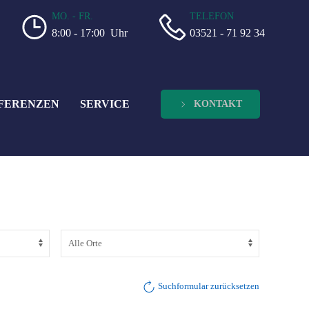
MO. - FR.
TELEFON
8:00 - 17:00 Uhr
03521 - 71 92 34
FERENZEN
SERVICE
KONTAKT
Suchformular zurücksetzen