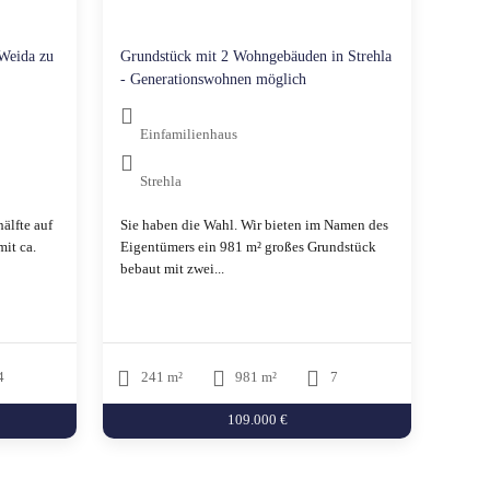
-Weida zu
Grundstück mit 2 Wohngebäuden in Strehla
- Generationswohnen möglich
Einfamilienhaus
Strehla
älfte auf
Sie haben die Wahl. Wir bieten im Namen des
it ca.
Eigentümers ein 981 m² großes Grundstück
bebaut mit zwei...
4
241 m²
981 m²
7
109.000 €