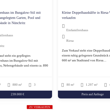
ienhaus im Bungalow-Stil mit
Kleine Doppelhaushälfte in Riesa
 angelegtem Garten, Pool und
verkaufen
äude in Nünchritz
Einfamilienhaus
ilienhaus
Riesa
ritz
Zum Verkauf steht eine Doppelhaush
einem ruhig gelegenen Grundstück m
uf steht ein gepflegtes
660 m² am Stadtrand von Riesa....
enhaus im Bungalow-Stil mit
s, Nebengebäude und einem ca. 890
²
880 m²
3
80 m²
1.297 m²
239.000 €
Preis auf Anfrage
ZU VERKAUFEN