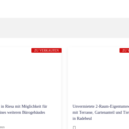
ZU VERKAUFEN
ZU 
in Riesa mit Möglichkeit für
Unvermietete 2-Raum-Eigentums
ines weiteren Bürogebäudes
mit Terrasse, Gartenanteil und Tie
in Radebeul
aus