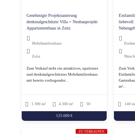
Genehmigte Projektsanierung
Einfamil
denkmalgeschützte Villa + Neubauprojekt
liebevoll
Appartementhaus in Zeitz
Nebengeb
Mehrfamilienhaus
Einfam
Zeitz
Nünch
Zum Verkauf steht ein attraktives, opulentes
Zum Verka
und denkmalgeschütztes Mehrfamilienhaus
Einfamili
mit bereits vorliegender...
Gartenhau
m²...
1.390 m²
4.300 m²
50
140 m
125.000 €
ZU VERKAUFEN