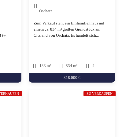
Oschatz
Zum Verkauf steht ein Einfamilienhaus auf
einem ca. 834 m² großen Grundstück am
Ortsrand von Oschatz. Es handelt sich...
l im
133 m²
834 m²
4
318.000 €
VERKAUFEN
ZU VERKAUFEN