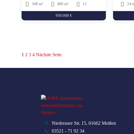
348 m²
480 m²
11
24 
950.000 €
Seitennummerierung
1
2
3
4
Nächste Seite
der
Beiträge
Niederauer Str. 15, 01662 Meißen
03521 - 71 92 34