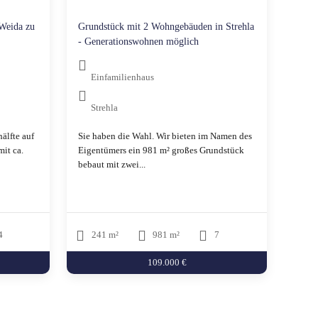
-Weida zu
Grundstück mit 2 Wohngebäuden in Strehla
- Generationswohnen möglich
Einfamilienhaus
Strehla
älfte auf
Sie haben die Wahl. Wir bieten im Namen des
it ca.
Eigentümers ein 981 m² großes Grundstück
bebaut mit zwei...
4
241 m²
981 m²
7
109.000 €