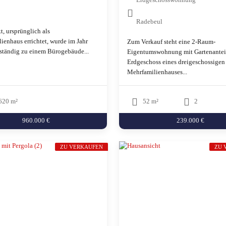
Radebeul
t, ursprünglich als
ienhaus errichtet, wurde im Jahr
Zum Verkauf steht eine 2-Raum-
ständig zu einem Bürogebäude...
Eigentumswohnung mit Gartenantei
Erdgeschoss eines dreigeschossigen
Mehrfamilienhauses...
620 m²
52 m²
2
960.000 €
239.000 €
ZU VERKAUFEN
ZU 