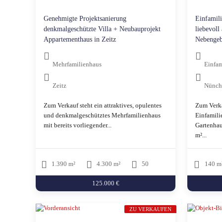
Genehmigte Projektsanierung
Einfamil
denkmalgeschützte Villa + Neubauprojekt
liebevoll
Appartementhaus in Zeitz
Nebengeb
Mehrfamilienhaus
Einfam
Zeitz
Nünch
Zum Verkauf steht ein attraktives, opulentes
Zum Verka
und denkmalgeschütztes Mehrfamilienhaus
Einfamili
mit bereits vorliegender...
Gartenhau
m²...
1.390 m²
4.300 m²
50
140 m
125.000 €
ZU VERKAUFEN