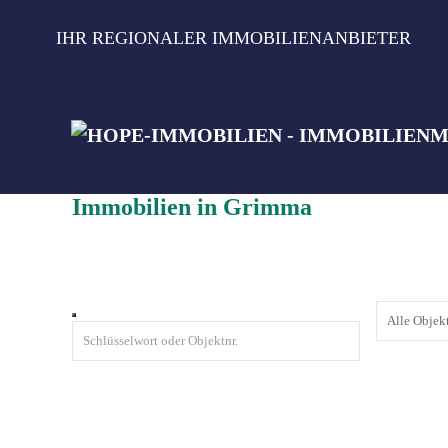
Zum
Inhalt
IHR REGIONALER IMMOBILIENANBIETER
springen
Immobilien in Grimma