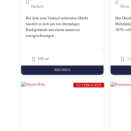
Oschatz
Riesa
Bei dem zum Verkauf stehenden Objekt
Das Objek
handelt es sich um ein ehemaliges
Mehrfamil
Bankgebäude mit einem massiven
1970 voll
zweigeschossigen...
600 m²
1.
860.000 €
ZU VERKAUFEN