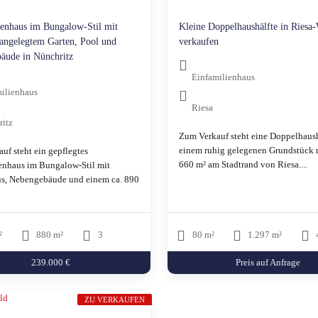
ienhaus im Bungalow-Stil mit
Kleine Doppelhaushälfte in Riesa
 angelegtem Garten, Pool und
verkaufen
äude in Nünchritz
Einfamilienhaus
ilienhaus
Riesa
ritz
Zum Verkauf steht eine Doppelhaush
einem ruhig gelegenen Grundstück m
uf steht ein gepflegtes
660 m² am Stadtrand von Riesa....
enhaus im Bungalow-Stil mit
s, Nebengebäude und einem ca. 890
²
880 m²
3
80 m²
1.297 m²
239.000 €
Preis auf Anfrage
ZU VERKAUFEN