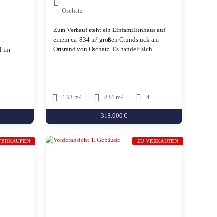
Oschatz
Zum Verkauf steht ein Einfamilienhaus auf
einem ca. 834 m² großen Grundstück am
Ortsrand von Oschatz. Es handelt sich...
l im
133 m²
834 m²
4
318.000 €
VERKAUFEN
ZU VERKAUFEN