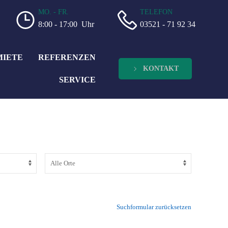
MO. - FR.
TELEFON
8:00 - 17:00 Uhr
03521 - 71 92 34
MIETE
REFERENZEN
KONTAKT
SERVICE
Suchformular zurücksetzen