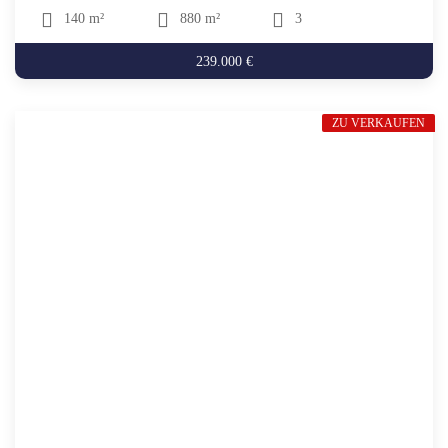
140 m²
880 m²
3
239.000 €
ZU VERKAUFEN