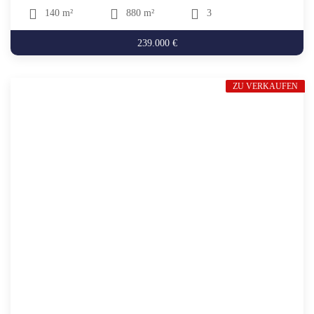
140 m²
880 m²
3
239.000 €
ZU VERKAUFEN