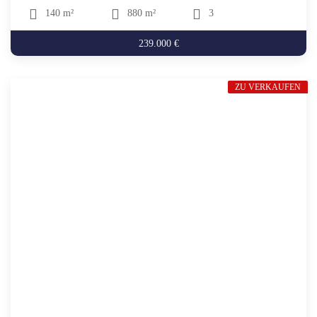
140 m²
880 m²
3
239.000 €
ZU VERKAUFEN