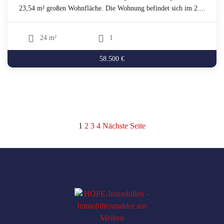
23,54 m² großen Wohnfläche. Die Wohnung befindet sich im 2....
24 m²
1
58.500 €
Seitennummerierung
1
2
3
4
Nächste Seite
der
Beiträge