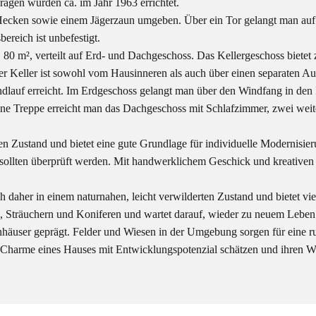
gen wurden ca. im Jahr 1963 errichtet.
t Hecken sowie einem Jägerzaun umgeben. Über ein Tor gelangt man auf
reich ist unbefestigt.
0 m², verteilt auf Erd- und Dachgeschoss. Das Kellergeschoss bietet 
 Keller ist sowohl vom Hausinneren als auch über einen separaten Auß
dlauf erreicht. Im Erdgeschoss gelangt man über den Windfang in den 
ine Treppe erreicht man das Dachgeschoss mit Schlafzimmer, zwei we
iden Zustand und bietet eine gute Grundlage für individuelle Moderni
sollten überprüft werden. Mit handwerklichem Geschick und kreativen Id
ich daher in einem naturnahen, leicht verwilderten Zustand und bietet v
, Sträuchern und Koniferen und wartet darauf, wieder zu neuem Leben
nhäuser geprägt. Felder und Wiesen in der Umgebung sorgen für eine
en Charme eines Hauses mit Entwicklungspotenzial schätzen und ihren 