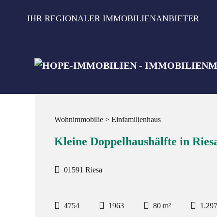
Zum
Inhalt
IHR REGIONALER IMMOBILIENANBIETER
springen
Wohnimmobilie > Einfamilienhaus
Kleine Doppelhaushälfte in Rie
01591 Riesa
4754
1963
80 m²
1.29