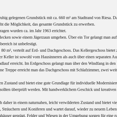
ruhig gelegenen Grundstück mit ca. 660 m² am Stadtrand von Riesa. Da
teht die Möglichkeit, das gesamte Grundstück zu erwerben.
gen wurden ca. im Jahr 1963 errichtet.
t Hecken sowie einem Jägerzaun umgeben. Über ein Tor gelangt man auf
reich ist unbefestigt.
0 m², verteilt auf Erd- und Dachgeschoss. Das Kellergeschoss bietet 
 Keller ist sowohl vom Hausinneren als auch über einen separaten Auß
dlauf erreicht. Im Erdgeschoss gelangt man über den Windfang in den 
ine Treppe erreicht man das Dachgeschoss mit Schlafzimmer, zwei we
iden Zustand und bietet eine gute Grundlage für individuelle Moderni
sollten überprüft werden. Mit handwerklichem Geschick und kreativen Id
ich daher in einem naturnahen, leicht verwilderten Zustand und bietet v
, Sträuchern und Koniferen und wartet darauf, wieder zu neuem Leben
nhäuser geprägt. Felder und Wiesen in der Umgebung sorgen für eine