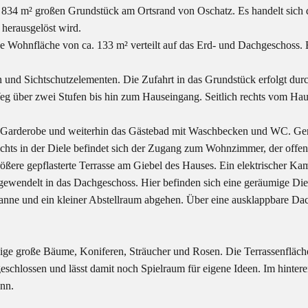
 834 m² großen Grundstück am Ortsrand von Oschatz. Es handelt sich d
herausgelöst wird.
Wohnfläche von ca. 133 m² verteilt auf das Erd- und Dachgeschoss. Es 
n und Sichtschutzelementen. Die Zufahrt in das Grundstück erfolgt durch
 Weg über zwei Stufen bis hin zum Hauseingang. Seitlich rechts vom Hau
ine Garderobe und weiterhin das Gästebad mit Waschbecken und WC. Ger
echts in der Diele befindet sich der Zugang zum Wohnzimmer, der offe
ößere gepflasterte Terrasse am Giebel des Hauses. Ein elektrischer Kam
 gewendelt in das Dachgeschoss. Hier befinden sich eine geräumige Die
ne und ein kleiner Abstellraum abgehen. Über eine ausklappbare Dach
nige große Bäume, Koniferen, Sträucher und Rosen. Die Terrassenfläch
schlossen und lässt damit noch Spielraum für eigene Ideen. Im hintere
ann.