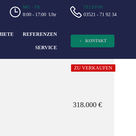
MO. - FR.
TELEFON
8:00 - 17:00 Uhr
03521 - 71 92 34
MIETE
REFERENZEN
KONTAKT
SERVICE
ZU VERKAUFEN
318.000 €