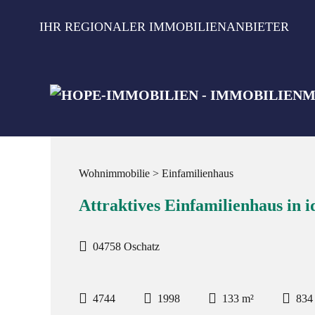
Zum
Inhalt
IHR REGIONALER IMMOBILIENANBIETER
springen
Wohnimmobilie > Einfamilienhaus
Attraktives Einfamilienhaus in 
04758 Oschatz
4744
1998
133 m²
834