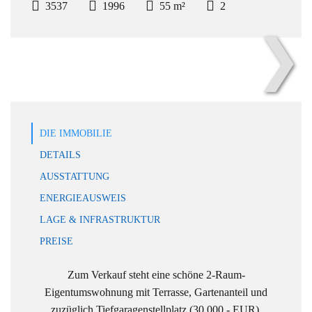
3537
1996
55 m²
2
❯
Haus Nordansicht
DIE IMMOBILIE
DETAILS
AUSSTATTUNG
ENERGIEAUSWEIS
LAGE & INFRASTRUKTUR
PREISE
Zum Verkauf steht eine schöne 2-Raum-
Eigentumswohnung mit Terrasse, Gartenanteil und
zuzüglich Tiefgaragenstellplatz (30.000,- EUR).