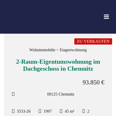
Zum
Inhalt
springen
ZU VERKAUFEN
Wohnimmobilie > Etagenwohnung
2-Raum-Eigentumswohnung im
Dachgeschoss in Chemnitz
93.850 €
09125 Chemnitz
3533-26
1997
45 m²
2